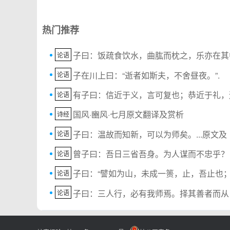
热门推荐
子曰：饭疏食饮水，曲肱而枕之，乐亦在其
论语
子在川上曰：“逝者如斯夫，不舍昼夜。”.
论语
有子曰：信近于义，言可复也；恭近于礼，远.
论语
国风·豳风·七月原文翻译及赏析
诗经
子曰：温故而知新，可以为师矣。...原文及
论语
曾子曰：吾日三省吾身。为人谋而不忠乎？
论语
子曰：“譬如为山，未成一篑，止，吾止也；.
论语
子曰：三人行，必有我师焉。择其善者而从
论语