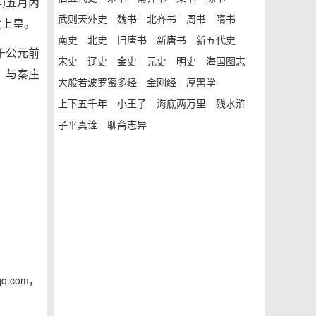
)五月丙
武则天外史
魏书
北齐书
周书
隋书
太上皇。
南史
北史
旧唐书
新唐书
新五代史
于公元前
宋史
辽史
金史
元史
明史
海国图志
，与秦庄
大般若波罗蜜多经
金刚经
厚黑学
上下五千年
小王子
海底两万里
残水浒
子平真诠
聊斋志异
.com，