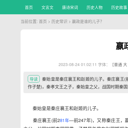
首页
文言文
唐诗宋词
历史人物
历史故事
当前位置:
首页
>
历史常识
> 嬴政是谁的儿子？
嬴
2023-08-24 01:02:11
字体：【
普通
大
秦始皇是秦庄襄王和赵姬的儿子。秦庄襄王(前
导读
作子楚)，秦孝文王之子，秦始皇之父，战国时期秦国
秦始皇是秦庄襄王和赵姬的儿子。
秦庄襄王(前2
—前247年)，又称秦庄王
81年