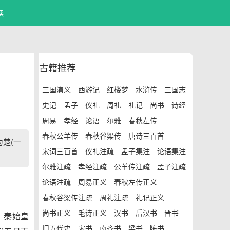
读
古籍推荐
三国演义
西游记
红楼梦
水浒传
三国志
史记
孟子
仪礼
周礼
礼记
尚书
诗经
周易
孝经
论语
尔雅
春秋左传
春秋公羊传
春秋谷梁传
唐诗三百首
楚(一
宋词三百首
仪礼注疏
孟子集注
论语集注
尔雅注疏
孝经注疏
公羊传注疏
孟子注疏
论语注疏
周易正义
春秋左传正义
春秋谷梁传注疏
周礼注疏
礼记正义
尚书正义
毛诗正义
汉书
后汉书
晋书
，秦始皇
旧五代史
宋书
南齐书
梁书
陈书