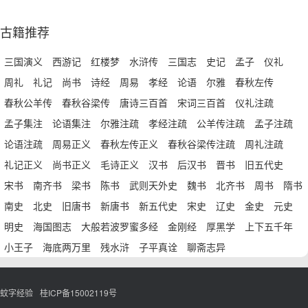
古籍推荐
三国演义
西游记
红楼梦
水浒传
三国志
史记
孟子
仪礼
周礼
礼记
尚书
诗经
周易
孝经
论语
尔雅
春秋左传
春秋公羊传
春秋谷梁传
唐诗三百首
宋词三百首
仪礼注疏
孟子集注
论语集注
尔雅注疏
孝经注疏
公羊传注疏
孟子注疏
论语注疏
周易正义
春秋左传正义
春秋谷梁传注疏
周礼注疏
礼记正义
尚书正义
毛诗正义
汉书
后汉书
晋书
旧五代史
宋书
南齐书
梁书
陈书
武则天外史
魏书
北齐书
周书
隋书
南史
北史
旧唐书
新唐书
新五代史
宋史
辽史
金史
元史
明史
海国图志
大般若波罗蜜多经
金刚经
厚黑学
上下五千年
小王子
海底两万里
残水浒
子平真诠
聊斋志异
蚊字经验
桂ICP备15002119号