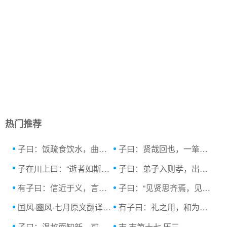
热门推荐
子曰：饭疏食饮水，曲肱而枕之，乐亦在其中.
子曰：贤哉回也，一箪食，一瓢饮，在陋巷，...原
子在川上曰：“逝者如斯夫，不舍昼夜。”.
子曰：弟子入则孝，出则弟，谨而信，汎爱众...
有子曰：信近于义，言可复也；恭近于礼，远...
子曰：“见贤思齐焉，见不贤而内自省也。
国风·豳风·七月原文翻译及赏析
有子曰：礼之用，和为贵。先王之道，斯为美.
子曰：温故而知新，可以为师矣。...原文及
志 志第十七 历三