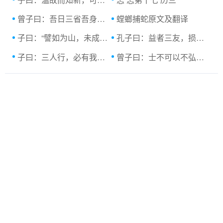
曾子曰：吾日三省吾身。为人谋而不忠乎？
螳螂捕蛇原文及翻译
子曰：“譬如为山，未成一篑，止，吾止也；...原
孔子曰：益者三友，损者三友。，友直，友谅...
子曰：三人行，必有我师焉。择其善者而从
曾子曰：士不可以不弘毅，任重而道远。仁