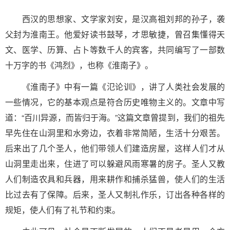
西汉的思想家、文学家刘安，是汉高祖刘邦的孙子，袭
父封为淮南王。他爱好读书鼓琴，才思敏捷，曾召集懂得天
文、医学、历算、占卜等数千人的宾客，共同编写了一部数
十万字的书《鸿烈》，也称《淮南子》。
《淮南子》中有一篇《氾论训》，讲了人类社会发展的
一些情况，它的基本观点是符合历史唯物主义的。文章中写
道：“百川异源，而皆归于海。”这篇文章曾提到，我们的祖先
早先住在山洞里和水旁边，衣着非常简陋，生活十分艰苦。
后来出了几个圣人，他们带领人们建造房屋，这样人们才从
山洞里走出来，住进了可以躲避风雨寒暑的房子。圣人又教
人们制造农具和兵器，用来耕作和捕杀猛兽，使人们的生活
比过去有了保障。后来，圣人又制礼作乐，订出各种各样的
规矩，使人们有了礼节和约束。