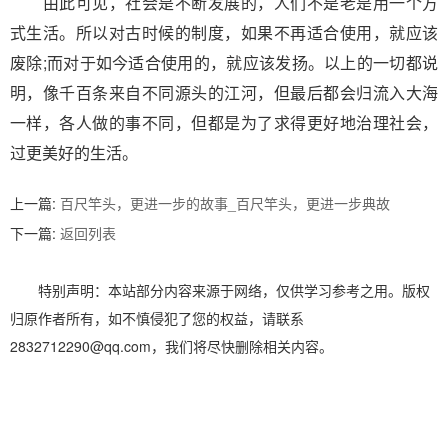
由此可见，社会是不断发展的，人们不是老是用一个方
式生活。所以对古时候的制度，如果不再适合使用，就应该
废除;而对于如今适合使用的，就应该发扬。以上的一切都说
明，像千百条来自不同源头的江河，但最后都会归流入大海
一样，各人做的事不同，但都是为了求得更好地治理社会，
过更美好的生活。
上一篇:
百尺竿头，更进一步的故事_百尺竿头，更进一步典故
文
下一篇:
返回列表
章
特别声明：本站部分内容来源于网络，仅供学习参考之用。版权
归原作者所有，如不慎侵犯了您的权益，请联系
导
2832712290@qq.com，我们将尽快删除相关内容。
航