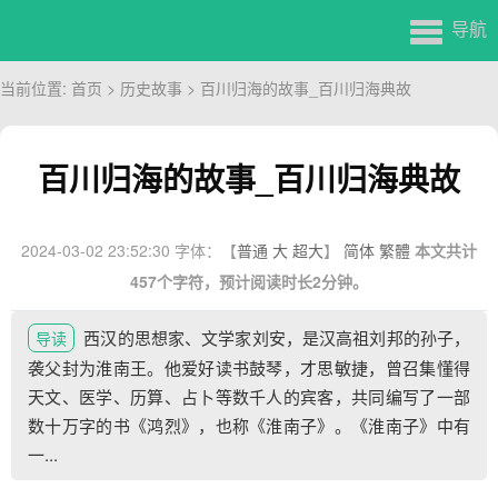
导航
当前位置:
首页
>
历史故事
> 百川归海的故事_百川归海典故
百川归海的故事_百川归海典故
2024-03-02 23:52:30
字体：【
普通
大
超大
】
简体
繁體
本文共计
457个字符，预计阅读时长2分钟。
西汉的思想家、文学家刘安，是汉高祖刘邦的孙子，
导读
袭父封为淮南王。他爱好读书鼓琴，才思敏捷，曾召集懂得
天文、医学、历算、占卜等数千人的宾客，共同编写了一部
数十万字的书《鸿烈》，也称《淮南子》。《淮南子》中有
一...