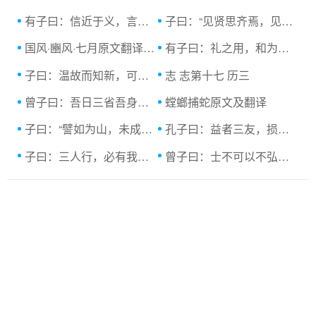
有子曰：信近于义，言可复也；恭近于礼，远...
子曰：“见贤思齐焉，见不贤而内自省也。
国风·豳风·七月原文翻译及赏析
有子曰：礼之用，和为贵。先王之道，斯为美.
子曰：温故而知新，可以为师矣。...原文及
志 志第十七 历三
曾子曰：吾日三省吾身。为人谋而不忠乎？
螳螂捕蛇原文及翻译
子曰：“譬如为山，未成一篑，止，吾止也；...原
孔子曰：益者三友，损者三友。，友直，友谅...
子曰：三人行，必有我师焉。择其善者而从
曾子曰：士不可以不弘毅，任重而道远。仁