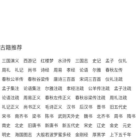
古籍推荐
三国演义
西游记
红楼梦
水浒传
三国志
史记
孟子
仪礼
周礼
礼记
尚书
诗经
周易
孝经
论语
尔雅
春秋左传
春秋公羊传
春秋谷梁传
唐诗三百首
宋词三百首
仪礼注疏
孟子集注
论语集注
尔雅注疏
孝经注疏
公羊传注疏
孟子注疏
论语注疏
周易正义
春秋左传正义
春秋谷梁传注疏
周礼注疏
礼记正义
尚书正义
毛诗正义
汉书
后汉书
晋书
旧五代史
宋书
南齐书
梁书
陈书
武则天外史
魏书
北齐书
周书
隋书
南史
北史
旧唐书
新唐书
新五代史
宋史
辽史
金史
元史
明史
海国图志
大般若波罗蜜多经
金刚经
厚黑学
上下五千年