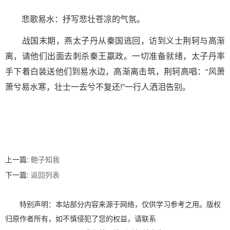
悲歌易水：抒写悲壮苍凉的气氛。
战国末期，燕太子丹从秦国逃回，访到义士荆轲与高渐
离，请他们出面去刺杀秦王嬴政。一切准备就绪，太子丹率
手下着白装送他们到易水边，高渐离击筑，荆轲高唱：“风萧
萧兮易水寒，壮士一去兮不复还!”一行人洒泪告别。
文
章
上一篇:
鲍子知我
下一篇:
返回列表
导
特别声明：本站部分内容来源于网络，仅供学习参考之用。版权
航
归原作者所有，如不慎侵犯了您的权益，请联系