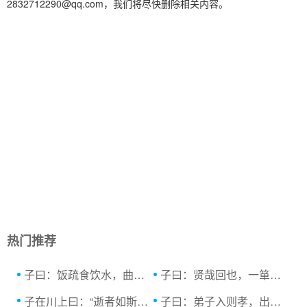
2832712290@qq.com，我们将尽快删除相关内容。
热门推荐
子曰：饭疏食饮水，曲肱而枕之，乐亦在其中.
子曰：贤哉回也，一箪食，一瓢饮，在陋巷，...原
子在川上曰：“逝者如斯夫，不舍昼夜。”.
子曰：弟子入则孝，出则弟，谨而信，汎爱众...