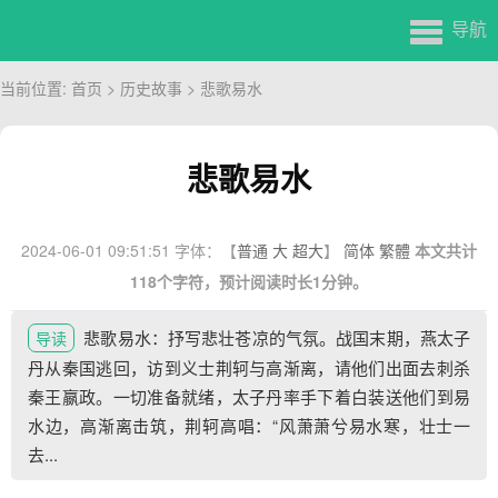
导航
当前位置:
首页
>
历史故事
> 悲歌易水
悲歌易水
2024-06-01 09:51:51
字体：【
普通
大
超大
】
简体
繁體
本文共计
118个字符，预计阅读时长1分钟。
悲歌易水：抒写悲壮苍凉的气氛。战国末期，燕太子
导读
丹从秦国逃回，访到义士荆轲与高渐离，请他们出面去刺杀
秦王嬴政。一切准备就绪，太子丹率手下着白装送他们到易
水边，高渐离击筑，荆轲高唱：“风萧萧兮易水寒，壮士一
去...