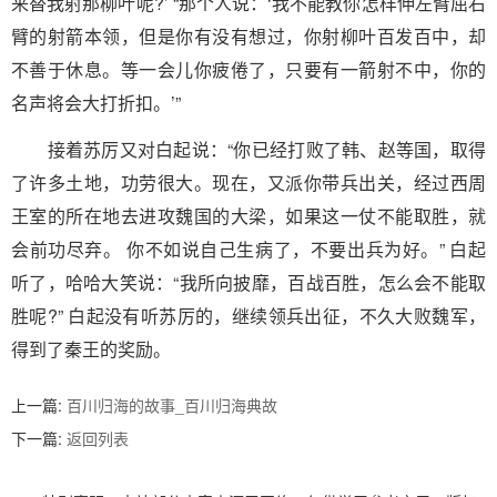
来替我射那柳叶呢?’ “那个人说：‘我不能教你怎样伸左臂屈右
臂的射箭本领，但是你有没有想过，你射柳叶百发百中，却
不善于休息。等一会儿你疲倦了，只要有一箭射不中，你的
名声将会大打折扣。’”
接着苏厉又对白起说：“你已经打败了韩、赵等国，取得
了许多土地，功劳很大。现在，又派你带兵出关，经过西周
王室的所在地去进攻魏国的大梁，如果这一仗不能取胜，就
会前功尽弃。 你不如说自己生病了，不要出兵为好。” 白起
听了，哈哈大笑说：“我所向披靡，百战百胜，怎么会不能取
胜呢?” 白起没有听苏厉的，继续领兵出征，不久大败魏军，
得到了秦王的奖励。
上一篇:
百川归海的故事_百川归海典故
文
下一篇:
返回列表