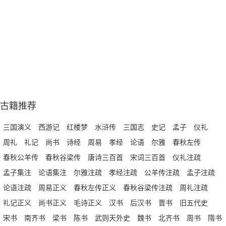
古籍推荐
三国演义
西游记
红楼梦
水浒传
三国志
史记
孟子
仪礼
周礼
礼记
尚书
诗经
周易
孝经
论语
尔雅
春秋左传
春秋公羊传
春秋谷梁传
唐诗三百首
宋词三百首
仪礼注疏
孟子集注
论语集注
尔雅注疏
孝经注疏
公羊传注疏
孟子注疏
论语注疏
周易正义
春秋左传正义
春秋谷梁传注疏
周礼注疏
礼记正义
尚书正义
毛诗正义
汉书
后汉书
晋书
旧五代史
宋书
南齐书
梁书
陈书
武则天外史
魏书
北齐书
周书
隋书