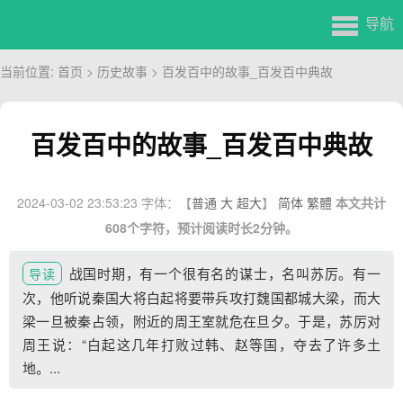
导航
当前位置:
首页
>
历史故事
> 百发百中的故事_百发百中典故
百发百中的故事_百发百中典故
2024-03-02 23:53:23
字体：【
普通
大
超大
】
简体
繁體
本文共计
608个字符，预计阅读时长2分钟。
战国时期，有一个很有名的谋士，名叫苏厉。有一
导读
次，他听说秦国大将白起将要带兵攻打魏国都城大梁，而大
梁一旦被秦占领，附近的周王室就危在旦夕。于是，苏厉对
周王说：“白起这几年打败过韩、赵等国，夺去了许多土
地。...