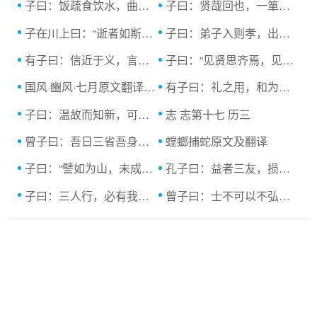
子曰：饭疏食饮水，曲肱而枕之，乐亦在其中.
子曰：贤哉回也，一箪食，一瓢饮，在陋巷，...原
子在川上曰：“逝者如斯夫，不舍昼夜。”.
子曰：弟子入则孝，出则弟，谨而信，汎爱众...
有子曰：信近于义，言可复也；恭近于礼，远...
子曰：“见贤思齐焉，见不贤而内自省也。
国风·豳风·七月原文翻译及赏析
有子曰：礼之用，和为贵。先王之道，斯为美.
子曰：温故而知新，可以为师矣。...原文及
志 志第十七 历三
曾子曰：吾日三省吾身。为人谋而不忠乎？
螳螂捕蛇原文及翻译
子曰：“譬如为山，未成一篑，止，吾止也；...原
孔子曰：益者三友，损者三友。，友直，友谅...
子曰：三人行，必有我师焉。择其善者而从
曾子曰：士不可以不弘毅，任重而道远。仁