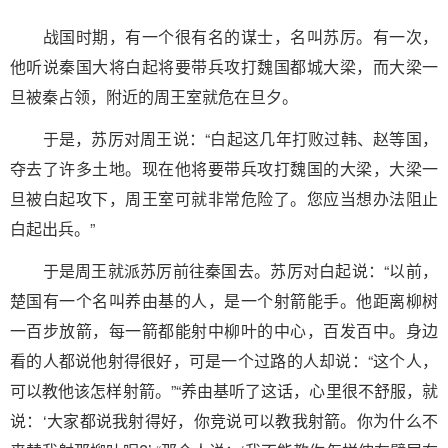
战国时期，有一个很有名的谋士，名叫苏厉。有一次，
他听说秦国大将白起将要带兵攻打魏国都城大梁，而大梁一
旦被秦占领，附近的周王室就危在旦夕。
于是，苏厉对周王说：“白起这几年打败过韩、赵等国，
夺去了许多土地。现在他将要带兵攻打魏国的大梁，大梁一
旦被白起攻下，周王室可就非常危险了。您应当想办法阻止
白起出兵。”
于是周王就派苏厉前往秦国去。苏厉对白起说：“以前，
楚国有一个名叫养由基的人，是一个射箭能手。他距离柳树
一百步放箭，每一箭都能射中柳叶的中心，百发百中。身边
看的人都说他射得很好，可是一个过路的人却说：“这个人，
可以教他该怎样射箭。”“养由基听了这话，心里很不舒服，就
说：‘大家都说我射得好，你竞说可以教我射箭。你为什么不